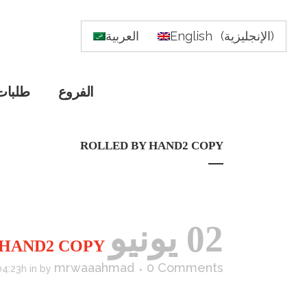
)
الإنجليزية
(
English
العربية
الفروع
طلبات
ROLLED BY HAND2 COPY
02 يونيو
ROLLED BY HAND2 COPY
mrwaaahmad
0 Comments
04:23h
in
by