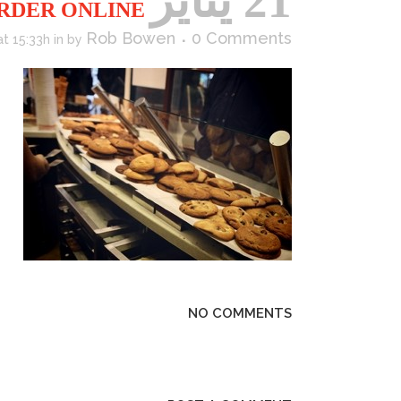
21 يناير
BENS COOKIES – ORDER ONLINE
Rob Bowen
0 Comments
t 15:33h
in
by
NO COMMENTS