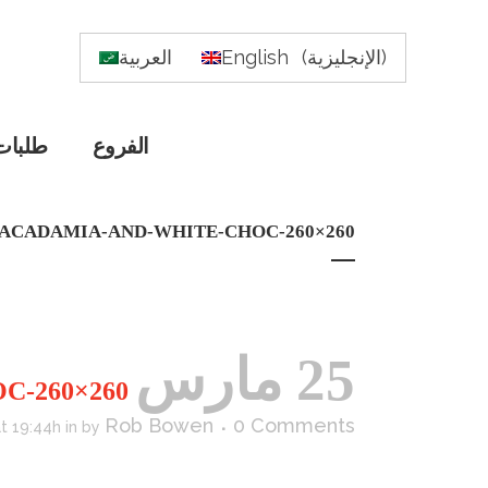
)
الإنجليزية
(
English
العربية
الفروع
طلبات
ACADAMIA-AND-WHITE-CHOC-260×260
25 مارس
MACADAMIA-AND-WHITE-CHOC-260×260
Rob Bowen
0 Comments
t 19:44h
in
by