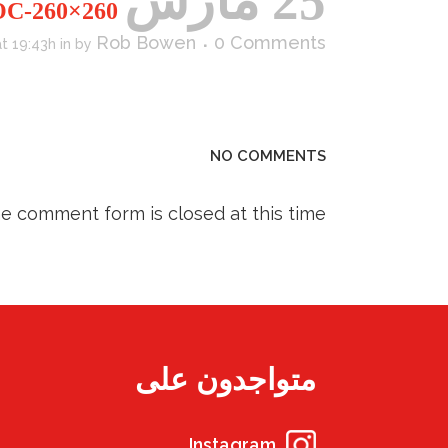
25 مارس
DARK-CHOC-260×260
Rob Bowen
0 Comments
t 19:43h
in
by
NO COMMENTS
he comment form is closed at this time.
متواجدون على
Instagram