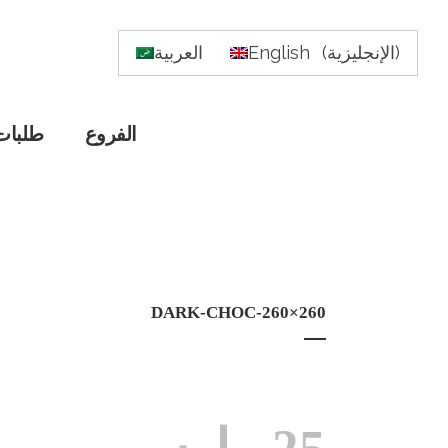
)
الإنجليزية
(
English
العربية
الفروع
طلبات
DARK-CHOC-260×260