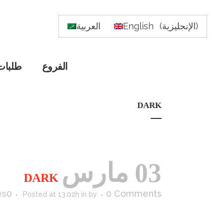
)
الإنجليزية
(
English
العربية
الفروع
طلبات
DARK
03 مارس
DARK
es
0
0 Comments
Posted at 13:02h
in
by